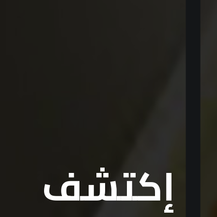
إكتشف