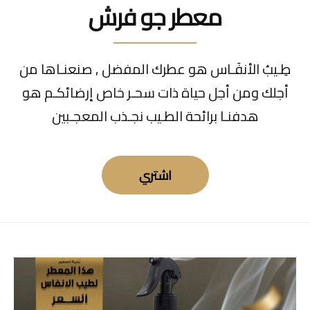
معطر جو فرش
طِـيبُ الأنفَـاس هو عطرك المفضل , صنعنـاها من
أجلك ومن أجل حياة ذات سحـر خاص إرضائكـم هو
هدفنـا برائحة الطـيب نجـذب المعجـبين
اشتري