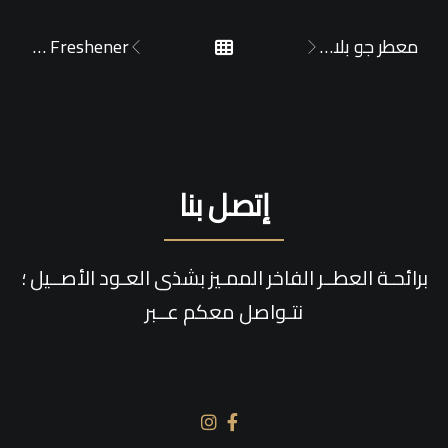
معطر جو بلاك عود
Mediaf Freshener
إتصل بنا
برائحـة العطــر الفاخر الممـيز بشذى العـود الأصــيل ؛
نتـواصل معكم عــبر